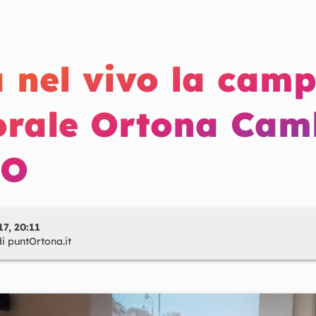
a nel vivo la cam
torale Ortona Cam
EO
7, 20:11
di
puntOrtona.it