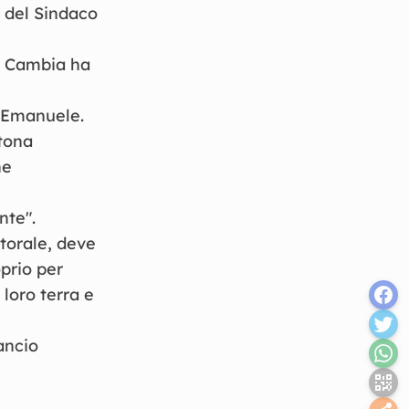
e del Sindaco
a Cambia ha
o Emanuele.
rtona
ne
nte".
ttorale, deve
prio per
 loro terra e
ancio