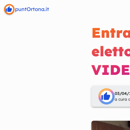
puntOrtona.it
Entr
elet
VID
03/04/1
a cura 