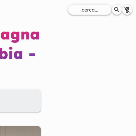
pagna
bia -