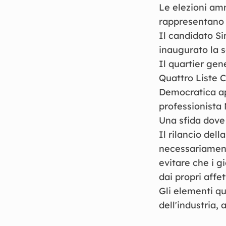
Le elezioni amm
rappresentano l
Il candidato S
inaugurato la s
Il quartier gen
Quattro Liste C
Democratica ap
professionista
Una sfida dove s
Il rilancio dell
necessariamente
evitare che i gi
dai propri affett
Gli elementi qu
dell'industria,