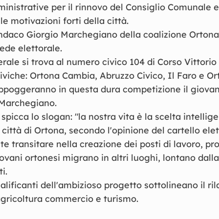
inistrative per il rinnovo del Consiglio Comunale 
e motivazioni forti della città.
indaco Giorgio Marchegiano della coalizione Orton
ede elettorale.
erale si trova al numero civico 104 di Corso Vittori
iviche: Ortona Cambia, Abruzzo Civico, Il Faro e O
poggeranno in questa dura competizione il giova
 Marchegiano.
picca lo slogan: "la nostra vita è la scelta intellige
a città di Ortona, secondo l'opinione del cartello ele
 transitare nella creazione dei posti di lavoro, pro
ovani ortonesi migrano in altri luoghi, lontano dalla
i.
alificanti dell'ambizioso progetto sottolineano il ril
 agricoltura commercio e turismo.