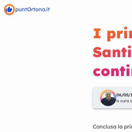
puntOrtona.it
I pr
Santi
cont
06/05/1
a cura 
Conclusa la pr