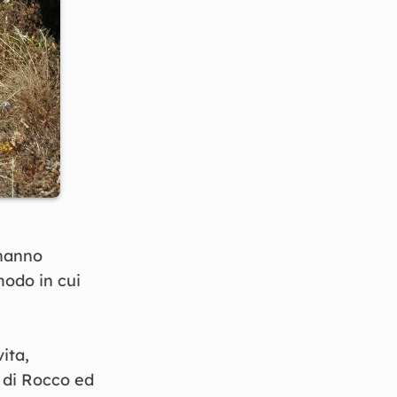
 hanno
modo in cui
ita,
 di Rocco ed