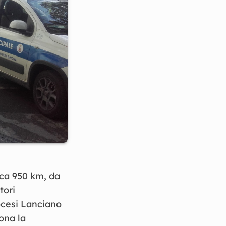
rca 950 km, da
tori
ocesi Lanciano
ona la