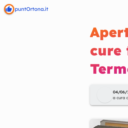
puntOrtona.it
Apert
cure
Term
04/06/1
a cura 