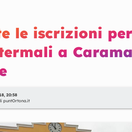
e le iscrizioni per
 termali a Carama
e
8, 20:58
di
puntOrtona.it