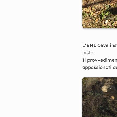
L
'ENI
deve inst
pista.
Il provvediment
appassionati de