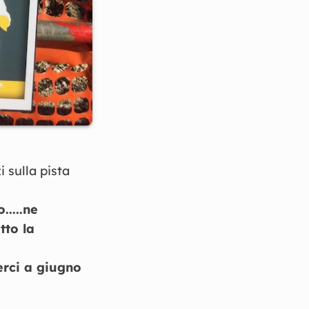
i sulla pista
.....ne
tto la
erci a giugno