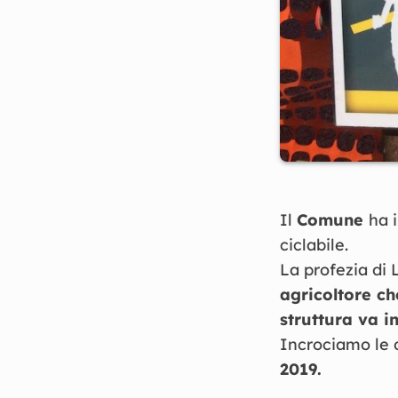
Il
Comune
ha i
ciclabile.
La profezia di
agricoltore ch
struttura va i
Incrociamo le d
2019.