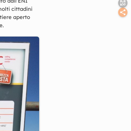
ato dall'ENI
lti cittadini
tiere aperto
e.