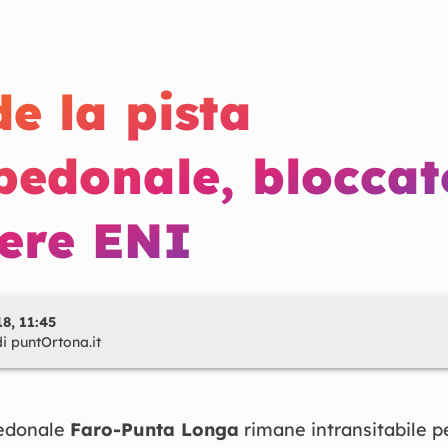
e la pista
pedonale, bloccat
iere ENI
8, 11:45
di
puntOrtona.it
pedonale
Faro-Punta Longa
rimane intransitabile p