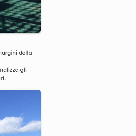
argini della
nalizza gli
ri
.