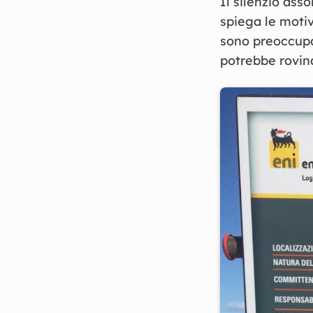
Il silenzio asso
spiega le motiv
sono preoccupat
potrebbe rovina