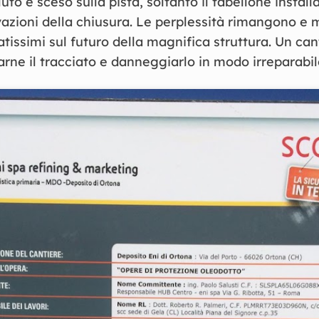
luto è sceso sulla pista, soltanto il tabellone install
azioni della chiusura. Le perplessità rimangono e mo
issimi sul futuro della magnifica struttura. Un can
rne il tracciato e danneggiarlo in modo irreparabil