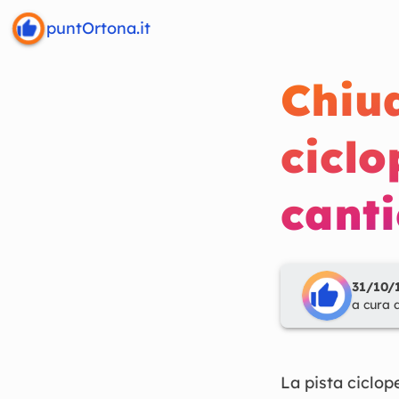
puntOrtona.it
Chiud
ciclo
cant
31/10/1
a cura 
La pista ciclo