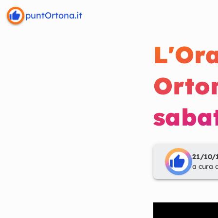
puntOrtona.it
L'Ora
Orto
saba
21/10/1
a cura 