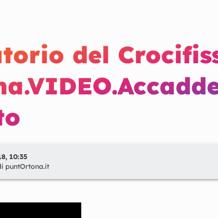
torio del Crocifis
na.VIDEO.Accadde
to
8, 10:35
di
puntOrtona.it