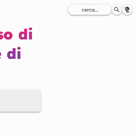
so di
 di