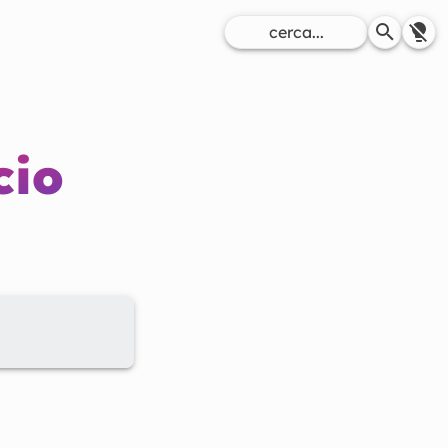
,
cio