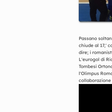
Passano soltant
chiude al 17,' c
dire; i romanis
L'eurogol di Ri
Tombesi Ortona 
l'Olimpus Roma.
collaborazione 