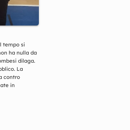
l tempo si
 non ha nulla da
ombesi dilaga.
bblico. La
a contro
ate in