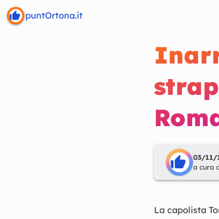
puntOrtona.it
Inarr
strap
Roma,
03/11/1
a cura 
La capolista To