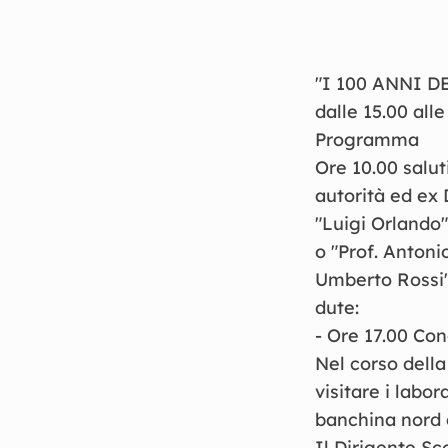
"
I
100
ANNI
D
dalle
15
.
00
all
Programma
Ore
10
.
00
salut
autorità
ed
ex
"
Luigi
Orlando
o
"
Prof
.
Antoni
Umberto
Rossi
du
t
e
:
-
Ore
17
.
00
Con
Nel
corso
dell
visitare
i
labor
banchina
nord
Il
Dirigente
Sco