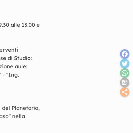
9
.
30
alle
13
.
00
e
erventi
rse
di
Studio
:
azione
aule
:
"
-
"
Ing
.
i
del
Planetario
,
aso
"
nella