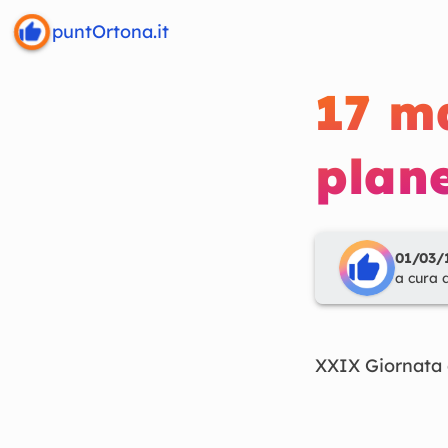
puntOrtona.it
17 m
plane
01/03/1
a cura 
XXIX
Giornata