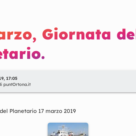
arzo, Giornata de
tario.
9, 17:05
di
puntOrtona.it
del
Planetario
17
marzo
2019