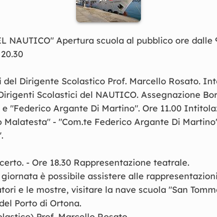
EL
NAUTICO
"
Apertura
scuola
al
pubblico
ore
dalle
e
20
.
30
i
del
Dirigente
Scolastico
Prof
.
Marcello
Rosato
.
Int
Dirigenti
Scolastici
del
NAUTICO
.
Assegnazione
Bo
"
e
"
Federico
Argante
Di
Martino
"
.
Ore
11
.
00
Intitol
o
Malatesta
"
-
"
Com
.
te
Federico
A
rgante
Di
Martino
"
.
certo
.
-
Ore
18
.
30
Rappresentazione teatrale
.
a
giornata
è
possibile
assistere
alle
rappresentazion
atori
e
le
mostre
,
visitare
la
nave
scuola
"
San
Tomm
del
Porto
di
Ortona
.
lastico
)
Prof
.
Marce
llo
R
osato