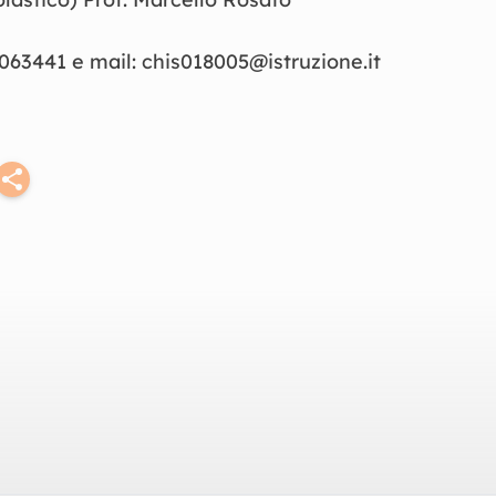
906
3441
e mail: chis018005@istruz
i
one.it