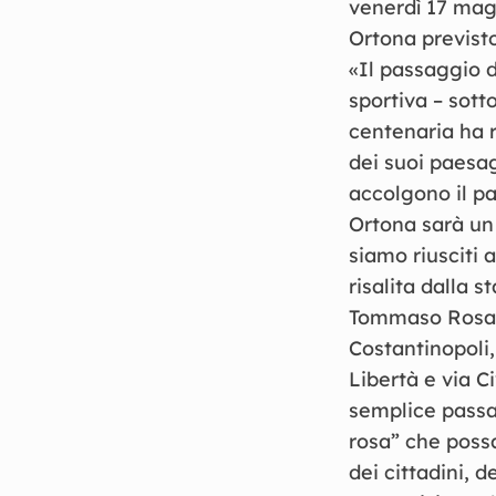
venerdì 17 magg
Ortona previsto
«Il passaggio 
sportiva – sotto
centenaria ha r
dei suoi paesag
accolgono il pa
Ortona sarà un
siamo riusciti 
risalita dalla s
Tommaso Rosario
Costantinopoli,
Libertà e via C
semplice passa
rosa” che possa
dei cittadini, 