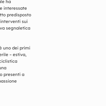
ale ha
ne interessate
tto predisposto
interventi sui
ova segnaletica
è uno dei primi
ile – estiva,
iclistica
 una
o presenti a
 passione