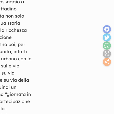
passaggio a
ittadino.
ta non solo
sua storia
la ricchezza
azione
nno poi, per
ità, infatti
o urbano con la
 sulle vie
 su via
e su via della
uindi un
a “giornata in
partecipazione
ti».