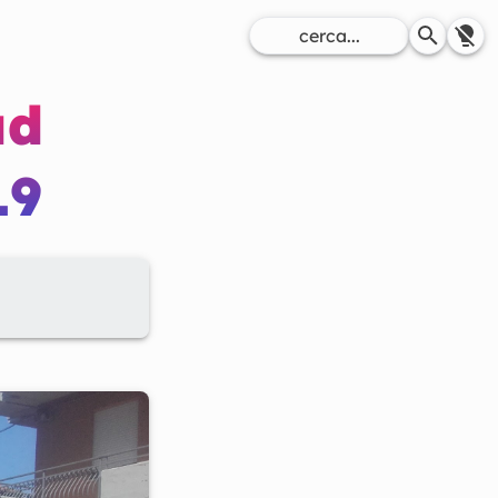
ad
19