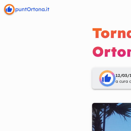
puntOrtona.it
Torna
Orto
12/03/1
a cura 