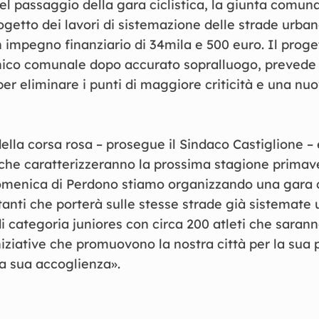
el passaggio della gara ciclistica, la giunta comun
ogetto dei lavori di sistemazione delle strade urba
 impegno finanziario di 34mila e 500 euro. Il proge
cnico comunale dopo accurato sopralluogo, prevede 
per eliminare i punti di maggiore criticità e una nu
ella corsa rosa – prosegue il Sindaco Castiglione – 
 che caratterizzeranno la prossima stagione primaver
domenica di Perdono stiamo organizzando una gara c
tanti che porterà sulle stesse strade già sistemate
 categoria juniores con circa 200 atleti che sarann
niziative che promuovono la nostra città per la sua
la sua accoglienza».