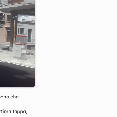
rbano che
ettima tappa,