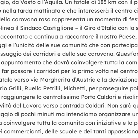
io, da Vasto a l’Aquila. Un totale di 185 km con il 
 nella tarda mattinata e che interesserà il centro c
della carovana rosa rappresenta un momento di fes
linea il Sindaco Castiglione – il Giro d’Italia con la 
accontato e continua a raccontare il nostro Paese, 
gi e l’unicità delle sue comunità che con partecip
ssaggio dei corridori e della sua carovana. Quest’a
 appuntamento che dovrà coinvolgere tutta la comun
a far passare i corridori per la prima volta nel centr
tatale verso via Margherita d’Austria e la deviazione
 Grilli, Ruella Petrilli, Michetti, per proseguire poi
 raggiungere la centralissima Porta Caldari e risalir
iviltà del Lavoro verso contrada Caldari. Non sarà q
ggio di pochi minuti ma intendiamo organizzare un
 coinvolgere tutta la comunità con iniziative e la 
dei commercianti, delle scuole e dei tanti appassiona