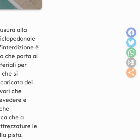
usura alla
 ciclopedonale
’interdizione è
ta che porta al
feriali per
 che si
ncaricata dei
avori che
revedere e
 che
ica che a
attrezzature le
la pista.