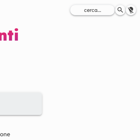
nti
ione