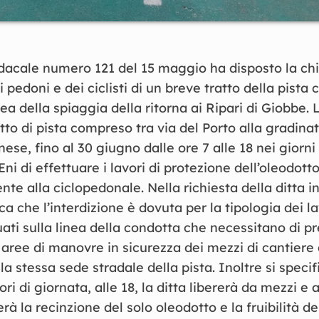
dacale numero 121 del 15 maggio ha disposto la chi
i pedoni e dei ciclisti di un breve tratto della pista
ea della spiaggia della ritorna ai Ripari di Giobbe. L
atto di pista compreso tra via del Porto alla gradina
se, fino al 30 giugno dalle ore 7 alle 18 nei giorni 
ni di effettuare i lavori di protezione dell’oleodotto
nte alla ciclopedonale. Nella richiesta della ditta i
ica che l’interdizione è dovuta per la tipologia dei l
ati sulla linea della condotta che necessitano di p
 aree di manovre in sicurezza dei mezzi di cantiere
 stessa sede stradale della pista. Inoltre si specif
ri di giornata, alle 18, la ditta libererà da mezzi e 
erà la recinzione del solo oleodotto e la fruibilità del