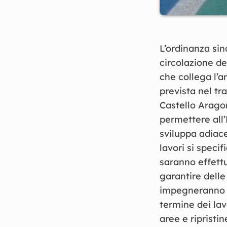
L’ordinanza sin
circolazione de
che collega l’ar
prevista nel tr
Castello Aragone
permettere all’E
sviluppa adiace
lavori si specif
saranno effettu
garantire delle
impegneranno la
termine dei lavo
aree e ripristin