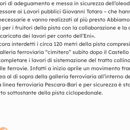
avori di adeguamento e messa in sicurezza dell’oleodo
sessore ai Lavori pubblici Giovanni Totaro – che han
necessarie e vanno realizzati al più presto Abbiamo
i per i fruitori della pista con la collaborazione e la 
caricata dei lavori per conto dell’Eni».
a interdetti i circa 120 metri della pista compresi
alleria ferroviaria “cimitero” subito dopo il Castel
ompletare i lavori di sistemazione del tratto collina
lle ferrovie. Infatti a inizio aprile un movimento f
ea al di sopra della galleria ferroviaria all’interno d
 linea ferroviaria Pescara-Bari e per sicurezza è sta
atto sottostante della pista ciclopedonale.