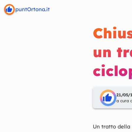
puntOrtona.it
Chius
un tr
cicl
21/05/1
a cura 
Un tratto della