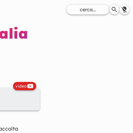
alia
video
accolta