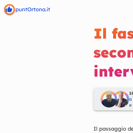
puntOrtona.it
Il fa
secon
inter
1
a
e
Il passaggio de