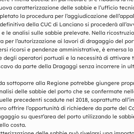
ova caratterizzazione delle sabbie e l’ufficio tecni
letato la procedura per l’aggiudicazione dell’appal
definitiva della CUC di Lanciano si procederà all’avv
 e le analisi sulle sabbie prelevate. Nella ricostruzi
 per l’autorizzazione ai lavori di dragaggio del por
ersi ricorsi e pendenze amministrative, è emersa la
degli operatori portuali e la necessità di attivare t
scavo da parte della Dragaggi senza incorrere in ulte
da sottoporre alla Regione potrebbe giungere propr
 analisi delle sabbie del porto che se confermate ne
elle precedenti scadute nel 2018, soprattutto all’
ro offrire l’opportunità di richiedere da parte del 
ragaggio su quest’area del porto utilizzando le sabbie
llo costa.
terizzazione delle sabbie può rivelarsi una import