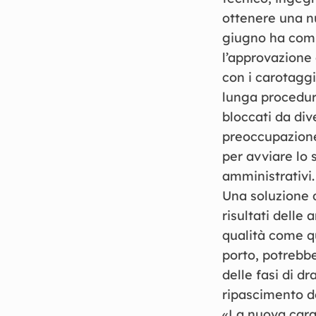
ottenere una nu
giugno ha comp
l’approvazione 
con i carotaggi
lunga procedura
bloccati da div
preoccupazione 
per avviare lo 
amministrativi.
Una soluzione 
risultati delle
qualità come qu
porto, potrebbe
delle fasi di d
ripascimento de
«La nuova carat