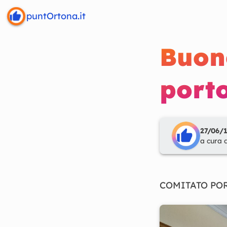
puntOrtona.it
Buone
porto
27/06/1
a cura 
COMITATO PO