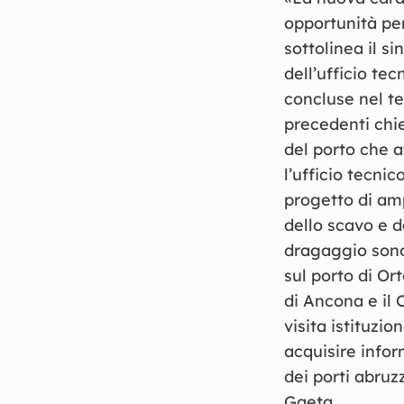
opportunità per
sottolinea il s
dell’ufficio te
concluse nel te
precedenti chie
del porto che a
l’ufficio tecnic
progetto di amp
dello scavo e de
dragaggio sono 
sul porto di Or
di Ancona e il
visita istituz
acquisire inform
dei porti abruz
Gaeta.