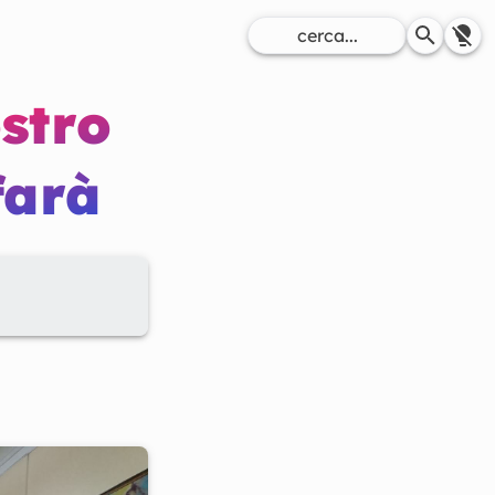
stro
farà