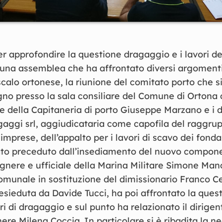
r approfondire la questione dragaggio e i lavori de
una assemblea che ha affrontato diversi argomenti 
scalo ortonese, la riunione del comitato porto che s
gno presso la sala consiliare del Comune di Ortona 
della Capitaneria di porto Giuseppe Marzano e i di
gaggi srl, aggiudicataria come capofila del raggr
mprese, dell’appalto per i lavori di scavo dei fondal
tato preceduto dall’insediamento del nuovo compon
egnere e ufficiale della Marina Militare Simone Man
omunale in sostituzione del dimissionario Franco C
sieduta da Davide Tucci, ha poi affrontato la quest
ri di dragaggio e sul punto ha relazionato il dirigent
ere Milena Coccia. In particolare si è ribadita la ne