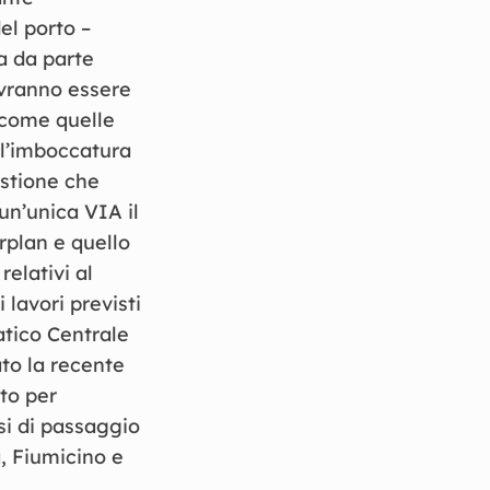
el porto –
a da parte
ovranno essere
e come quelle
ll’imboccatura
estione che
 un’unica VIA il
rplan e quello
relativi al
 lavori previsti
atico Centrale
to la recente
to per
esi di passaggio
a, Fiumicino e