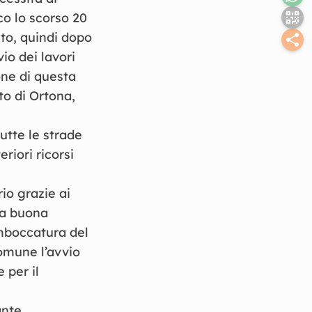
co lo scorso 20
to, quindi dopo
io dei lavori
one di questa
to di Ortona,
utte le strade
riori ricorsi
io grazie ai
lla buona
imboccatura del
Comune l’avvio
 per il
ante