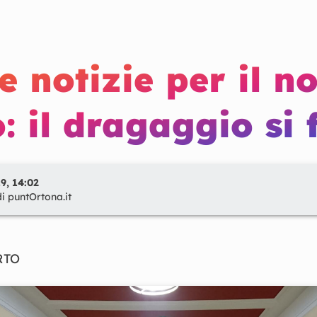
 notizie per il no
: il dragaggio si 
9, 14:02
di
puntOrtona.it
RTO