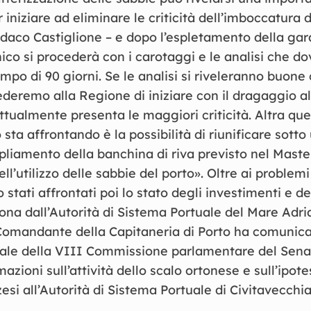
 iniziare ad eliminare le criticità dell’imboccatura d
indaco Castiglione – e dopo l’espletamento della gar
cnico si procederà con i carotaggi e le analisi che d
mpo di 90 giorni. Se le analisi si riveleranno buon
deremo alla Regione di iniziare con il dragaggio a
ttualmente presenta le maggiori criticità. Altra qu
o sta affrontando è la possibilità di riunificare sotto
liamento della banchina di riva previsto nel Maste
ll’utilizzo delle sabbie del porto». Oltre ai problemi 
stati affrontati poi lo stato degli investimenti e dei
tona dall’Autorità di Sistema Portuale del Mare Adri
 Comandante della Capitaneria di Porto ha comunica
ionale della VIII Commissione parlamentare del Sena
azioni sull’attività dello scalo ortonese e sull’ipot
zesi all’Autorità di Sistema Portuale di Civitavecchi