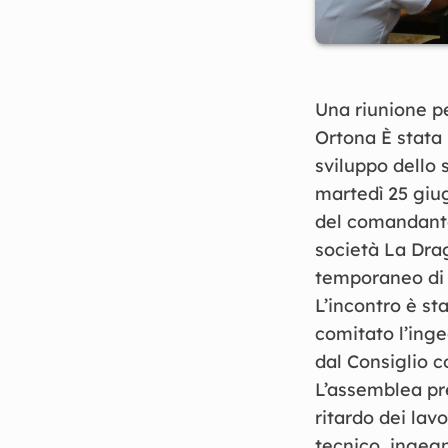
Una riunione pe
Ortona È stata 
sviluppo dello 
martedì 25 giu
del comandante 
società La Dra
temporaneo di i
L’incontro è s
comitato l’ing
dal Consiglio c
L’assemblea pre
ritardo dei lavo
tecnico, ingegn