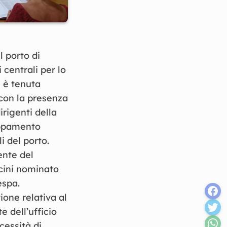
l porto di
centrali per lo
i è tenuta
con la presenza
rigenti della
uppamento
i del porto.
ente del
cini nominato
espa.
ione relativa al
e dell’ufficio
cessità di