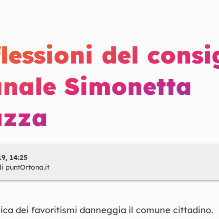
flessioni del consi
nale Simonetta
azza
9, 14:25
di
puntOrtona.it
ica dei favoritismi danneggia il comune cittadino.