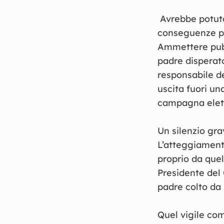
Avrebbe potuto 
conseguenze pr
Ammettere pubbl
padre disperat
responsabile de
uscita fuori un
campagna elett
Un silenzio gr
L’atteggiament
proprio da que
Presidente del 
padre colto da
Quel vigile co