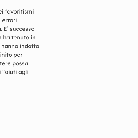
i favoritismi
 errori
. E’ successo
n ha tenuto in
e hanno indotto
inito per
otere possa
“aiuti agli