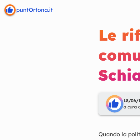
puntOrtona.it
Le ri
comu
Schi
18/06/1
a cura 
Quando la polit