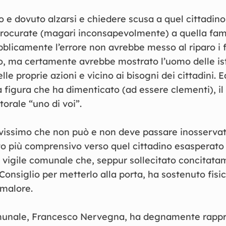
e dovuto alzarsi e chiedere scusa a quel cittadino
ocurate (magari inconsapevolmente) a quella fami
icamente l’errore non avrebbe messo al riparo i fi
o, ma certamente avrebbe mostrato l’uomo delle ist
lle proprie azioni e vicino ai bisogni dei cittadini. 
a figura che ha dimenticato (ad essere clementi), il
orale “uno di voi”.
avissimo che non può e non deve passare inosservat
o più comprensivo verso quel cittadino esasperato
l vigile comunale che, seppur sollecitato concitata
Consiglio per metterlo alla porta, ha sostenuto fis
 malore.
munale, Francesco Nervegna, ha degnamente rappre