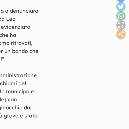
na a denunciare
 da Leo
 evidenziato
 che ha
iamo ritrovati,
per un bando che
i”.
amministrazione
ichiami del
ile municipale
le) con
 ginocchio dal
ù grave è stato