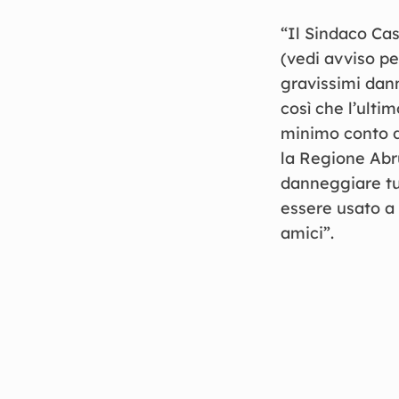
“Il Sindaco Cas
(vedi avviso p
gravissimi dann
così che l’ulti
minimo conto de
la Regione Abru
danneggiare tut
essere usato a 
amici”.