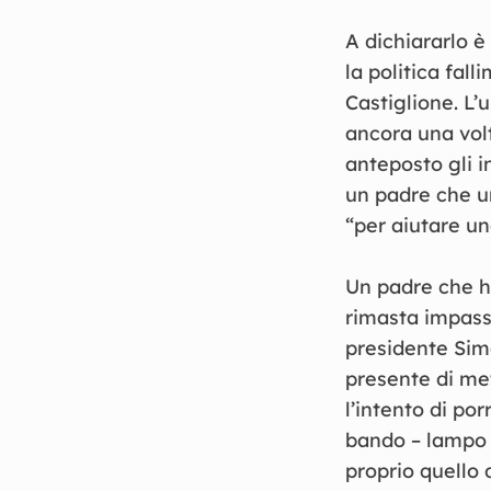
A dichiararlo 
la politica fal
Castiglione. L’
ancora una volt
anteposto gli in
un padre che ur
“per aiutare uno
Un padre che h
rimasta impassi
presidente Simo
presente di me
l’intento di por
bando – lampo 
proprio quello 