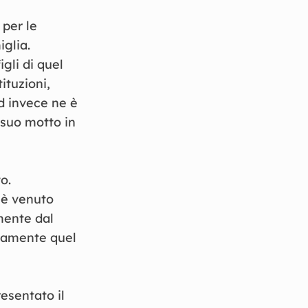
 per le
glia.
gli di quel
ituzioni,
Ed invece ne è
 suo motto in
o.
 è venuto
mente dal
icamente quel
sentato il