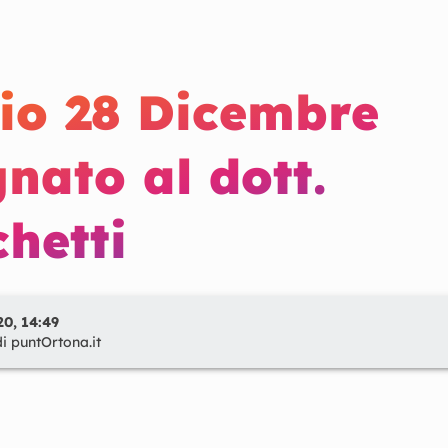
io 28 Dicembre
nato al dott.
hetti
0, 14:49
di
puntOrtona.it