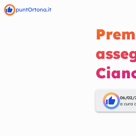
puntOrtona.it
Prem
asseg
Cianc
06/02/2
a cura 