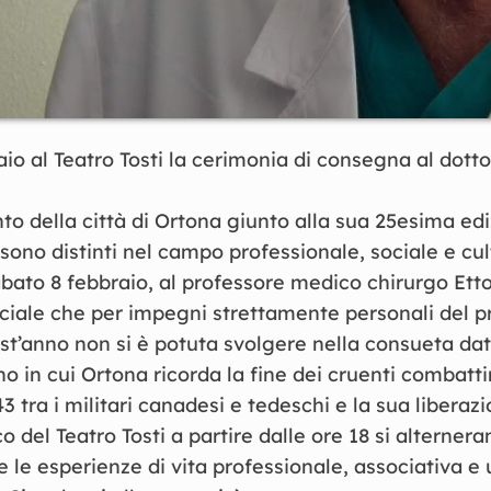
io al Teatro Tosti la cerimonia di consegna al dotto
to della città di Ortona giunto alla sua 25esima edi
i sono distinti nel campo professionale, sociale e cul
ato 8 febbraio, al professore medico chirurgo Etto
ciale che per impegni strettamente personali del p
st’anno non si è potuta svolgere nella consueta dat
o in cui Ortona ricorda la fine dei cruenti combatt
3 tra i militari canadesi e tedeschi e la sua liberazi
o del Teatro Tosti a partire dalle ore 18 si alternera
 le esperienze di vita professionale, associativa 