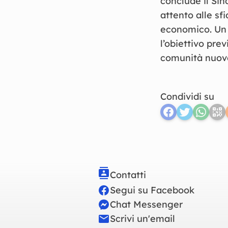
conclude il Sin
attento alle sf
economico. Un 
l’obiettivo pre
comunità nuove
Condividi su
Contatti
Segui su Facebook
Chat Messenger
Scrivi un'email