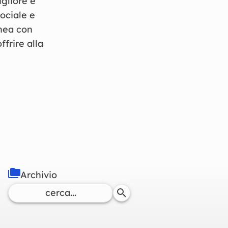
gliore e
ociale e
nea con
frire alla
Archivio