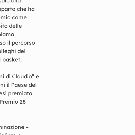
olo alla
eparto che ha
ocomio come
ito delle
bbiamo
o il percorso
lleghi del
l basket,
i di Claudio” e
i il Paese del
nesi premiato
l Premio 28
minazione –