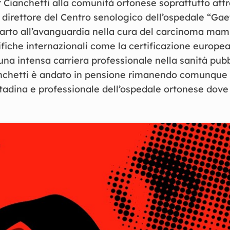
r Cianchetti alla comunità ortonese soprattutto attr
irettore del Centro senologico dell’ospedale “Ga
arto all’avanguardia nella cura del carcinoma ma
ifiche internazionali come la certificazione europe
na intensa carriera professionale nella sanità pubbl
nchetti è andato in pensione rimanendo comunque 
tadina e professionale dell’ospedale ortonese dove