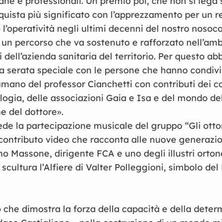
ne e professionali. Un premio poi, che non si lega s
uista più significato con l’apprezzamento per un r
 l’operatività negli ultimi decenni del nostro nos
un percorso che va sostenuto e rafforzato nell’amb
i dell’azienda sanitaria del territorio. Per questo a
a serata speciale con le persone che hanno condivis
mano del professor Cianchetti con contributi dei co
logia, delle associazioni Gaia e Isa e del mondo de
e del dottore».
de la partecipazione musicale del gruppo “Gli otton
ontributo video che racconta alle nuove generazion
no Massone, dirigente FCA e uno degli illustri orto
 scultura l’Alfiere di Valter Polleggioni, simbolo de
che dimostra la forza della capacità e della deter