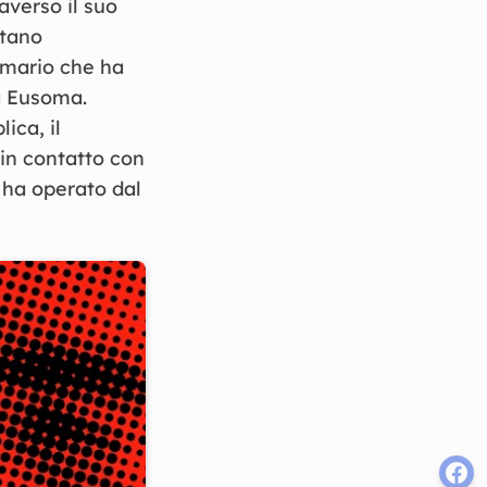
averso il suo
etano
mmario che ha
a Eusoma.
ica, il
in contatto con
 ha operato dal