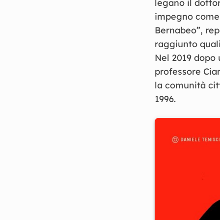
legano il dotto
impegno come d
Bernabeo”, rep
raggiunto qual
Nel 2019 dopo u
professore Cia
la comunità cit
1996.