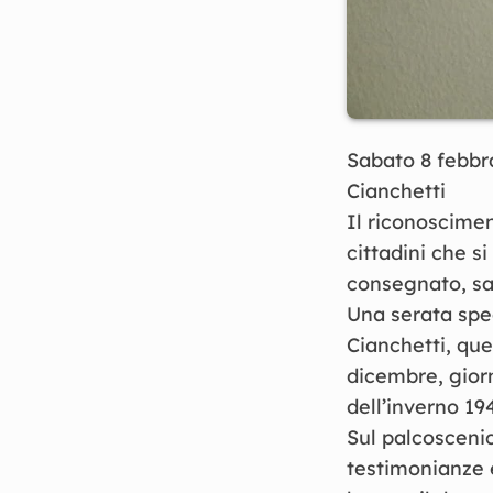
Sabato 8 febbra
Cianchetti
Il riconoscimen
cittadini che s
consegnato, sab
Una serata spe
Cianchetti, que
dicembre, giorn
dell’inverno 194
Sul palcoscenic
testimonianze e