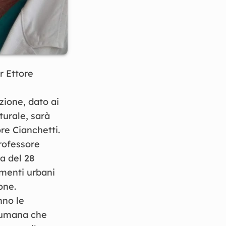
r Ettore
zione, dato ai
turale, sarà
re Cianchetti.
rofessore
a del 28
imenti urbani
one.
nno le
e umana che