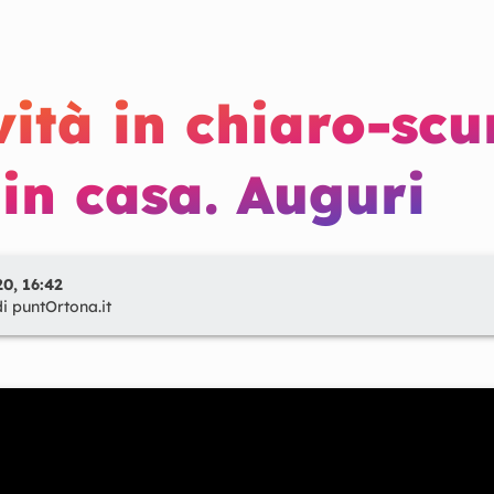
vità in chiaro-scu
 in casa. Auguri
0, 16:42
di
puntOrtona.it