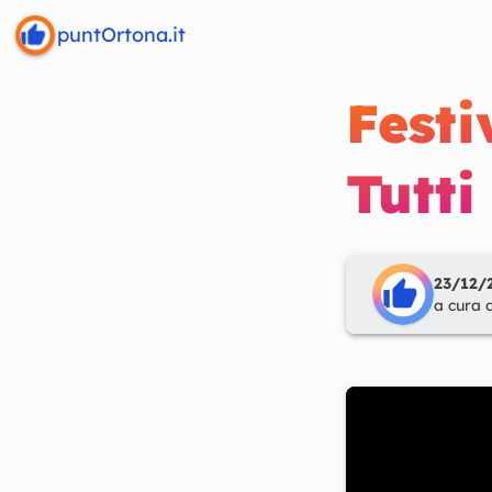
puntOrtona.it
Festi
Tutti
23/12/2
a cura 