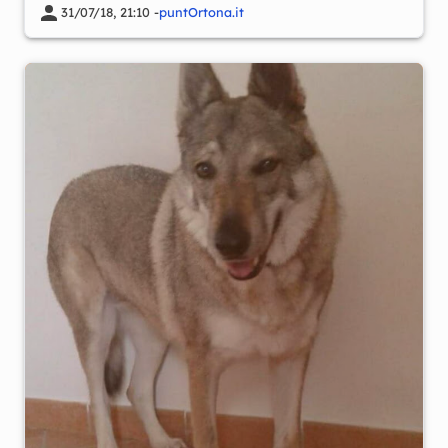
31/07/18, 21:10 -
puntOrtona.it