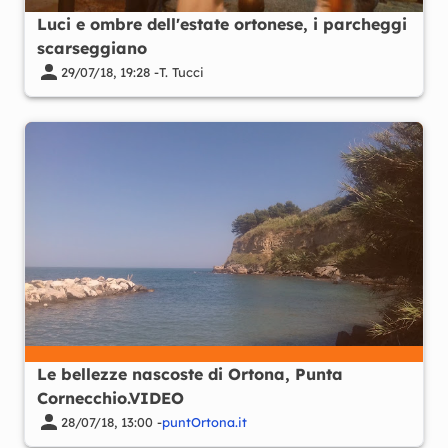
Luci e ombre dell'estate ortonese, i parcheggi
scarseggiano
29/07/18, 19:28 -
T. Tucci
Le bellezze nascoste di Ortona, Punta
Cornecchio.VIDEO
28/07/18, 13:00 -
puntOrtona.it