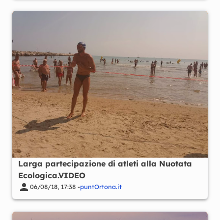
Larga partecipazione di atleti alla Nuotata
Ecologica.VIDEO
06/08/18, 17:38 -
puntOrtona.it