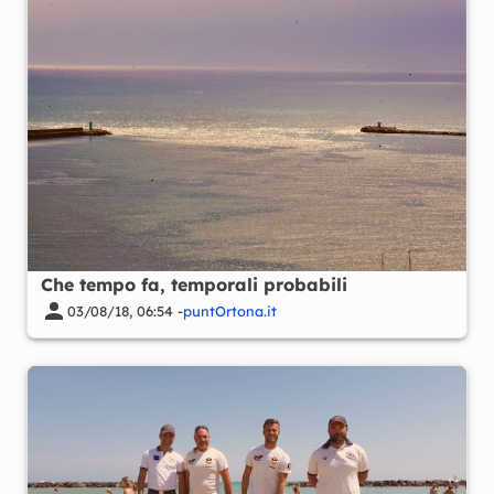
Che tempo fa, temporali probabili
03/08/18, 06:54 -
puntOrtona.it