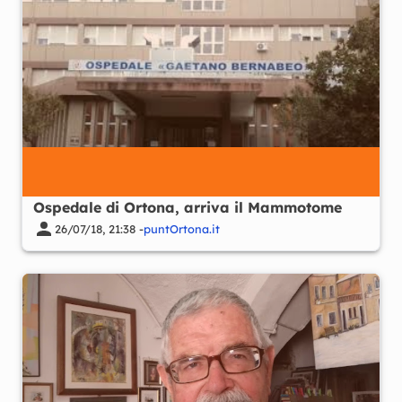
Ospedale di Ortona, arriva il Mammotome
26/07/18, 21:38 -
puntOrtona.it