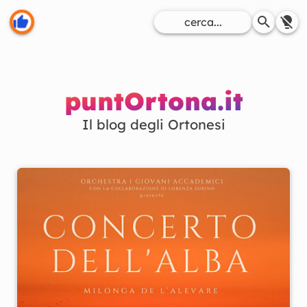
puntOrtona.it
Il blog degli Ortonesi