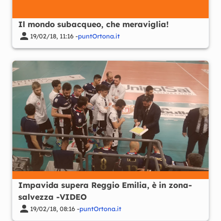
Il mondo subacqueo, che meraviglia!
19/02/18, 11:16 -
puntOrtona.it
Impavida supera Reggio Emilia, è in zona-
salvezza -VIDEO
19/02/18, 08:16 -
puntOrtona.it