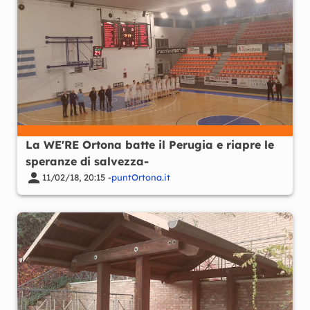
La WE'RE Ortona batte il Perugia e riapre le
speranze di salvezza-
11/02/18, 20:15 -
puntOrtona.it