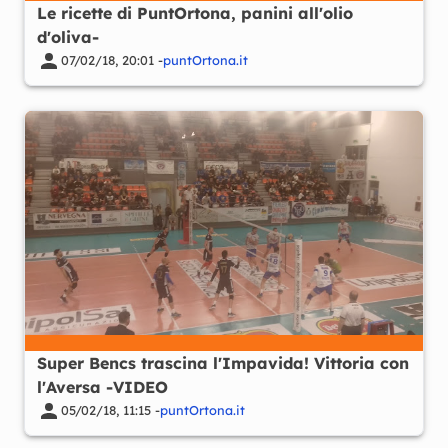
Le ricette di PuntOrtona, panini all'olio
d'oliva-
07/02/18, 20:01 -
puntOrtona.it
Super Bencs trascina l'Impavida! Vittoria con
l'Aversa -VIDEO
05/02/18, 11:15 -
puntOrtona.it