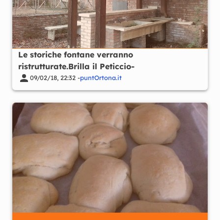
Le storiche fontane verranno
ristrutturate.Brilla il Peticcio-
09/02/18, 22:32 -
puntOrtona.it