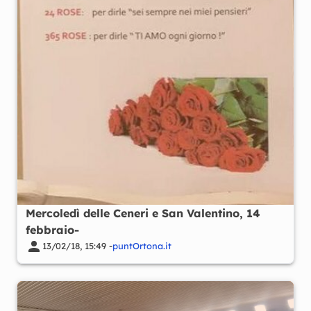
Mercoledì delle Ceneri e San Valentino, 14
febbraio-
13/02/18, 15:49 -
puntOrtona.it