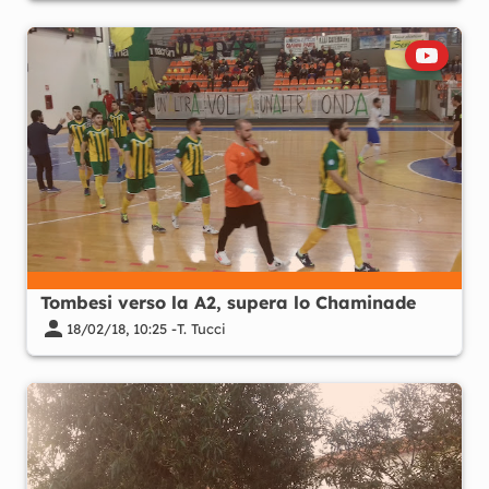
Tombesi verso la A2, supera lo Chaminade
18/02/18, 10:25 -
T. Tucci