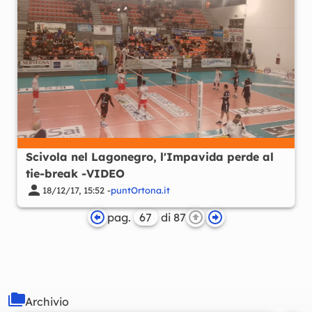
Scivola nel Lagonegro, l'Impavida perde al
tie-break -VIDEO
18/12/17, 15:52 -
puntOrtona.it
pag.
di 87
Archivio