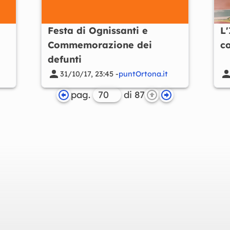
Festa di Ognissanti e
L
Commemorazione dei
c
defunti
31/10/17, 23:45 -
puntOrtona.it
pag.
di 87