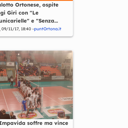
lotto Ortonese, ospite
gi Giri con "Le
nicarielle" e "Senza
ine"
09/11/17, 18:40 -
puntOrtona.it
'Impavida soffre ma vince