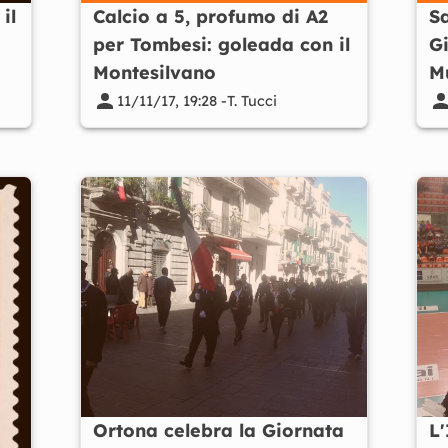
il
Calcio a 5, profumo di A2
Sa
per Tombesi: goleada con il
Gi
Montesilvano
Mu
F
11/11/17, 19:28 -
T. Tucci
Ortona celebra la Giornata
L